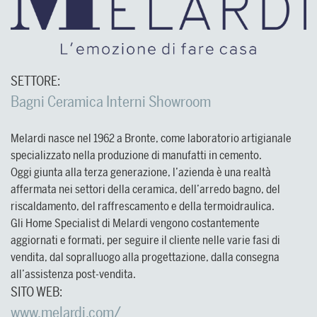
SETTORE:
FORMAZIONE
PERCHÉ TILEPLANNER?
PERCHÉ REALITY REMOD?
PERCHÉ MOBILPLANNER?
Bagni
Ceramica
Interni
Showroom
Programmi qualificati di formazione e approfondiment
Offri al tuo potenziale cliente l’opportunità di crea
RealityRemod può essere facilmente integrato sul tuo 
Aiuta il cliente durante il processo di acquisto con l
Melardi nasce nel 1962 a Bronte, come laboratorio artigianale
DomuS3D.
intuitivo, senza aver bisogno di installare alcun soft
l’opportunità di inventare, simulando diverse soluzio
Foto e rendering trasmettono solo una piccola parte 
specializzato nella produzione di manufatti in cemento.
formazione.
configurabili 3D i clienti sono in grado di apprezzare
Oggi giunta alla terza generazione, l’azienda è una realtà
personalizzarli dentro al proprio ambiente reale.
PER RIVENDITORI 
affermata nei settori della ceramica, dell’arredo bagno, del
riscaldamento, del raffrescamento e della termoidraulica.
Scopri di più 
Gli Home Specialist di Melardi vengono costantemente
aggiornati e formati, per seguire il cliente nelle varie fasi di
PER RIVENDITORI 
vendita, dal sopralluogo alla progettazione, dalla consegna
Scopri
Scopri
Scopri
Scopri
all’assistenza post-vendita.
SITO WEB:
www.melardi.com/