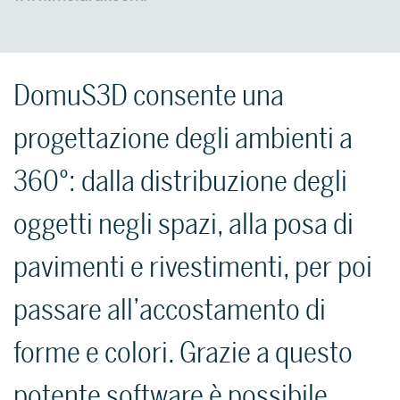
SUPPORTO
DomuS3D consente una
Servizi di assistenza per guidarti nell’utilizzo del sof
realizzazione dei progetti.
progettazione degli ambienti a
PER ARCHITETTI E
360°: dalla distribuzione degli
Scopri di più 
oggetti negli spazi, alla posa di
pavimenti e rivestimenti, per poi
PER ARCHITETTI E
Scopri
passare all’accostamento di
forme e colori. Grazie a questo
potente software è possibile