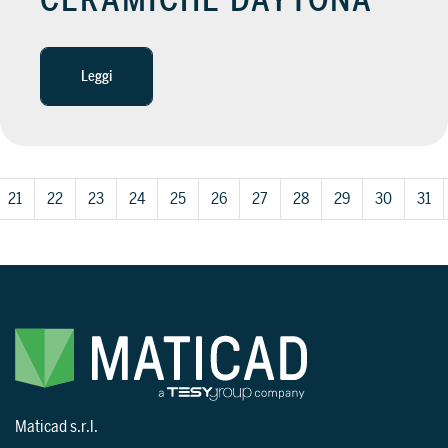
CERAMICHE DAYTONA
Leggi
21
22
23
24
25
26
27
28
29
30
31
Maticad s.r.l.