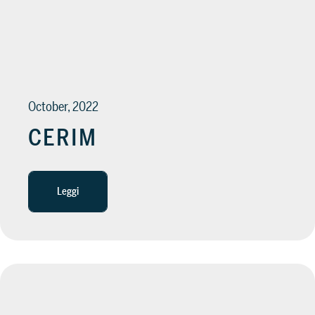
SUPPORTO
Servizi di assistenza per guidarti nell’utilizzo del sof
October, 2022
CERIM
Leggi
Scopri