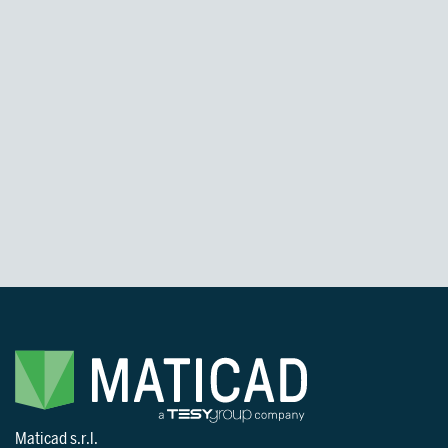
SUPPORT
Services d’assistance pour vous guider
dans l’utilisation du logiciel, à partir de
l’installation jusqu’à la réalisation des
POUR LES ARCHITECTES ET
projets
DESIGNERS
En savoir plus >
POUR LES ARCHITECTES ET
DESIGNERS
En savoir plus
Maticad s.r.l.