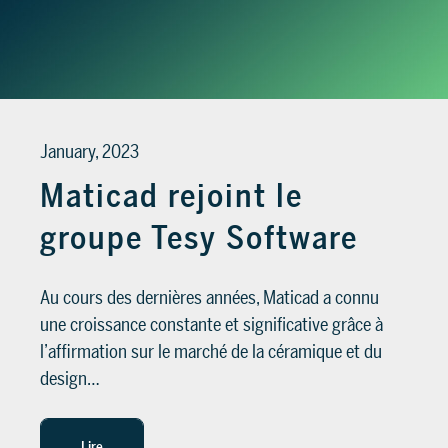
SUPPORT
Services d’assistance pour vous guider
dans l’utilisation du logiciel, à partir de
January, 2023
l’installation jusqu’à la réalisation des
POUR LES ARCHITECTES ET
projets
Maticad rejoint le
DESIGNERS
groupe Tesy Software
En savoir plus >
POUR LES ARCHITECTES ET
DESIGNERS
En savoir plus
Au cours des dernières années, Maticad a connu
une croissance constante et significative grâce à
l’affirmation sur le marché de la céramique et du
design…
Lire