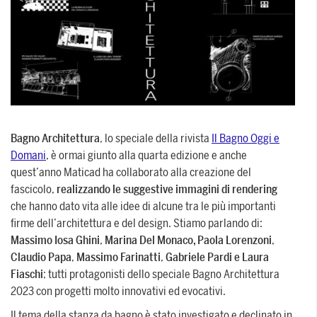
SUPPORTO
Servizi di assistenza per guidarti
nell’utilizzo del software,
dall’installazione alla realizzazione dei
progetti.
PER ARCHITETTI E DESIGNER
Bagno Architettura
, lo speciale della rivista
Il Bagno Oggi e
Domani
, è ormai giunto alla quarta edizione e anche
Scopri di più >
quest’anno Maticad ha collaborato alla creazione del
fascicolo,
realizzando le suggestive immagini di rendering
che hanno dato vita alle idee di alcune tra le più importanti
PER ARCHITETTI E DESIGNER
Scopri
firme dell’architettura e del design. Stiamo parlando di:
Massimo Iosa Ghini
,
Marina
Del Monaco, Paola Lorenzoni
,
Claudio Papa
,
Massimo Farinatti
,
Gabriele Pardi e Laura
Fiaschi
; tutti protagonisti dello speciale Bagno Architettura
2023 con progetti molto innovativi ed evocativi.
Il tema della stanza da bagno è stato investigato e declinato in