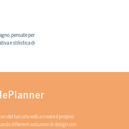
obagno, pensate per
iva e stilistica di
ilePlanner
atori del tuo sito web a creare il proprio
ndo differenti soluzioni di design con