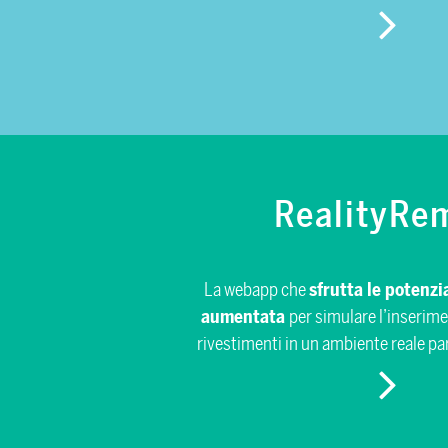
RealityRe
La webapp che
sfrutta le potenzial
aumentata
per simulare l’inserim
rivestimenti in un ambiente reale pa