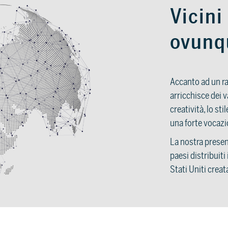
Vicini 
ovunq
Accanto ad un ra
arricchisce dei va
creatività, lo st
una forte vocazi
La nostra presen
paesi distribuiti
Stati Uniti creat