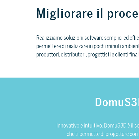
Migliorare il proc
Realizziamo soluzioni software semplici ed effici
permettere di realizzare in pochi minuti ambienti 
produttori, distributori, progettisti e clienti final
DomuS3
Innovativo e intuitivo, DomuS3D è il s
che ti permette di progettare con 