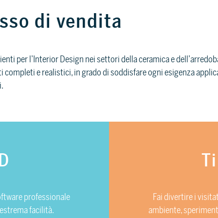
esso di vendita
enti per l’Interior Design nei settori della ceramica e dell’arred
completi e realistici, in grado di soddisfare ogni esigenza applicat
i.
D
T
oftware professionale
Fai divertire i visit
estrema facilità.
ambiente, sperimenta