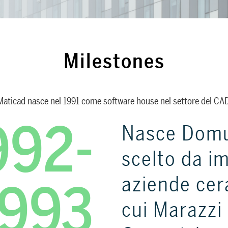
Milestones
Maticad nasce nel 1991 come software house nel settore del CAD
992-
Nasce Domu
scelto da i
1993
aziende cer
cui Marazzi 