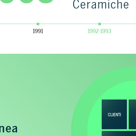
Ceramiche
1991
1992-1993
anea