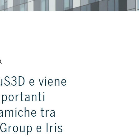
.
S3D e viene
mportanti
amiche tra
Group e Iris