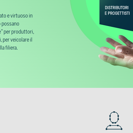
to e virtuoso in
do possano
e” per produttori,
i, per veicolare il
a filiera.