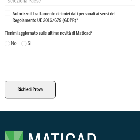
Seleziona Paese
Autorizzo il trattamento dei miei dati personali ai sensi del
SUPPORTO
Regolamento UE 2016/679 (GDPR)
*
Servizi di assistenza per guidarti
Tienimi aggiornato sulle ultime novità di Maticad
*
nell’utilizzo del software,
No
Si
dall’installazione alla realizzazione dei
progetti.
PER ARCHITETTI E DESIGNER
Scopri di più >
Richiedi Prova
PER ARCHITETTI E DESIGNER
Scopri