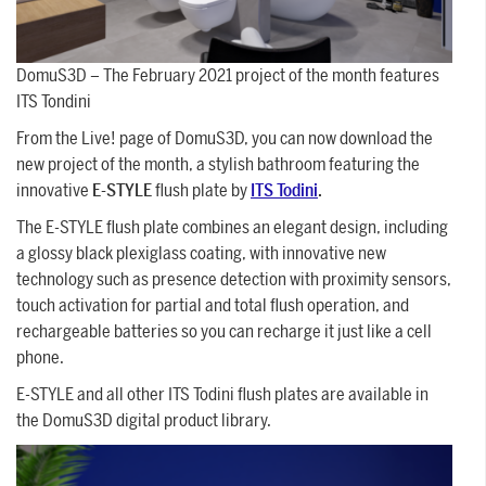
SUPORTE
DomuS3D – The February 2021 project of the month features
ITS Tondini
Assistência técnica para guiá-lo através
do software, desde a instalação até o
From the Live! page of DomuS3D, you can now download the
new project of the month, a stylish bathroom featuring the
projeto final.
innovative
E-STYLE
flush plate by
ITS Todini
.
PARA AQUITETOS E DESIGNERS
The E-STYLE flush plate combines an elegant design, including
Saiba mais >
a glossy black plexiglass coating, with innovative new
technology such as presence detection with proximity sensors,
touch activation for partial and total flush operation, and
PARA AQUITETOS E DESIGNERS
Saiba mais
rechargeable batteries so you can recharge it just like a cell
phone.
E-STYLE and all other ITS Todini flush plates are available in
the DomuS3D digital product library.