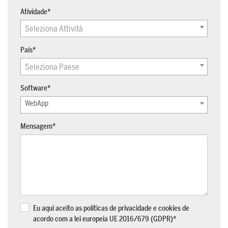
Atividade
*
Seleziona Attività
SUPORTE
País
*
Assistência técnica para guiá-lo através
do software, desde a instalação até o
Seleziona Paese
projeto final.
Software
*
PARA AQUITETOS E DESIGNERS
WebApp
Saiba mais >
Mensagem
*
PARA AQUITETOS E DESIGNERS
Saiba mais
Eu aqui aceito as políticas de privacidade e cookies de
acordo com a lei europeia UE 2016/679 (GDPR)
*