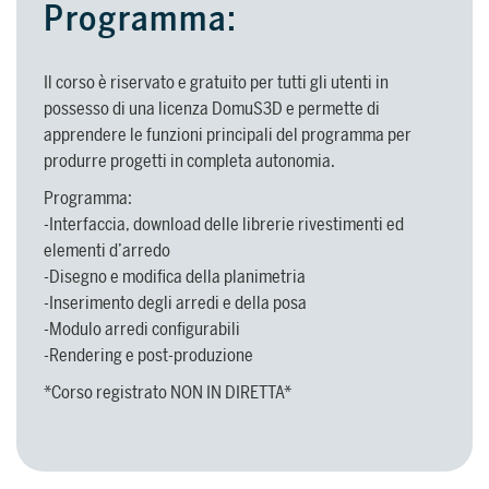
Programma:
SUPPORTO
Il corso è riservato e gratuito per tutti gli utenti in
possesso di una licenza DomuS3D e permette di
Servizi di assistenza per guidarti
apprendere le funzioni principali del programma per
nell’utilizzo del software,
produrre progetti in completa autonomia.
dall’installazione alla realizzazione dei
Programma:
progetti.
PER ARCHITETTI E DESIGNER
-Interfaccia, download delle librerie rivestimenti ed
elementi d’arredo
Scopri di più >
-Disegno e modifica della planimetria
-Inserimento degli arredi e della posa
PER ARCHITETTI E DESIGNER
Scopri
-Modulo arredi configurabili
-Rendering e post-produzione
*Corso registrato NON IN DIRETTA*