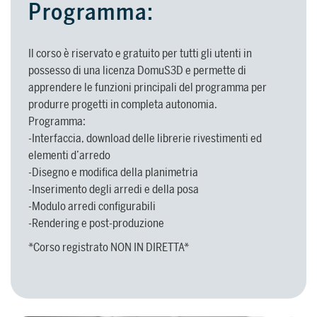
Programma:
SUPPORTO
Il corso è riservato e gratuito per tutti gli utenti in
possesso di una licenza DomuS3D e permette di
Servizi di assistenza per guidarti
apprendere le funzioni principali del programma per
nell’utilizzo del software,
produrre progetti in completa autonomia.
dall’installazione alla realizzazione dei
Programma:
progetti.
PER ARCHITETTI E DESIGNER
-Interfaccia, download delle librerie rivestimenti ed
elementi d’arredo
Scopri di più >
-Disegno e modifica della planimetria
-Inserimento degli arredi e della posa
-Modulo arredi configurabili
PER ARCHITETTI E DESIGNER
Scopri
-Rendering e post-produzione
*Corso registrato NON IN DIRETTA*