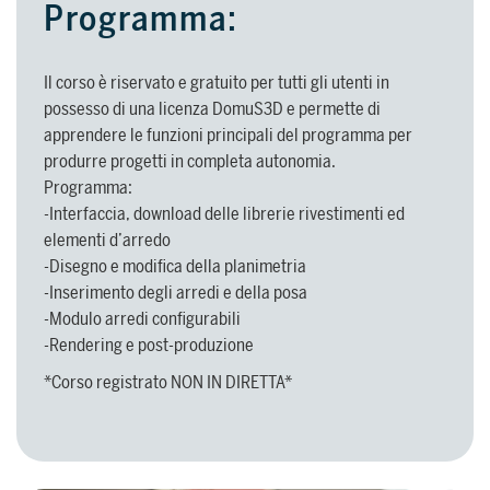
Programma:
SUPPORTO
Il corso è riservato e gratuito per tutti gli utenti in
possesso di una licenza DomuS3D e permette di
Servizi di assistenza per guidarti
apprendere le funzioni principali del programma per
nell’utilizzo del software,
produrre progetti in completa autonomia.
dall’installazione alla realizzazione dei
Programma:
progetti.
PER ARCHITETTI E DESIGNER
-Interfaccia, download delle librerie rivestimenti ed
elementi d’arredo
Scopri di più >
-Disegno e modifica della planimetria
-Inserimento degli arredi e della posa
-Modulo arredi configurabili
PER ARCHITETTI E DESIGNER
Scopri
-Rendering e post-produzione
*Corso registrato NON IN DIRETTA*