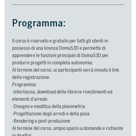
SUPPORTO
Programma:
Servizi di assistenza per guidarti
nell’utilizzo del software,
Il corso è riservato e gratuito per tutti gli utenti in
dall’installazione alla realizzazione dei
possesso di una licenza DomuS3D e permette di
progetti.
apprendere le funzioni principali di DomuS3D per
PER ARCHITETTI E DESIGNER
produrre progetti in completa autonomia.
Al termine del corso, ai partecipanti verrà inviato il link
Scopri di più >
della registrazione.
Programma:
PER ARCHITETTI E DESIGNER
Scopri
-Interfaccia, download delle librerie rivestimenti ed
elementi d’arredo
-Disegno e modifica della planimetria
-Progettazione degli arredi e della posa
-Rendering e post-produzione
Al termine del corso, ampio spazio a domande e richieste
in diretta!