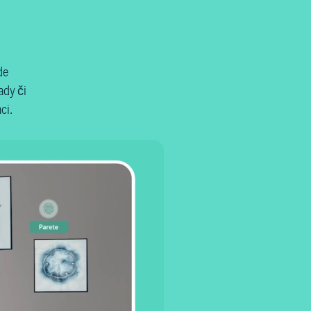
de
ady či
ci.