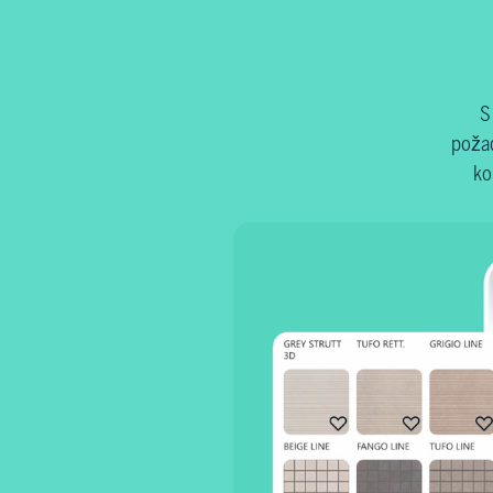
S
požad
ko