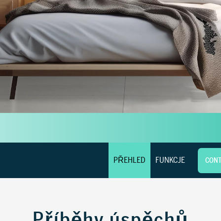
PŘEHLED
FUNKCJE
CONT
Příběhy úspěchů