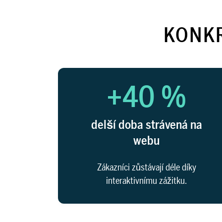
KONKR
+40 %
delší doba strávená na
webu
Zákazníci zůstávají déle díky
interaktivnímu zážitku.