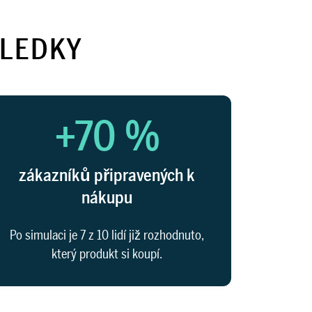
SLEDKY
+70 %
zákazníků připravených k
nákupu
Po simulaci je 7 z 10 lidí již rozhodnuto,
který produkt si koupí.