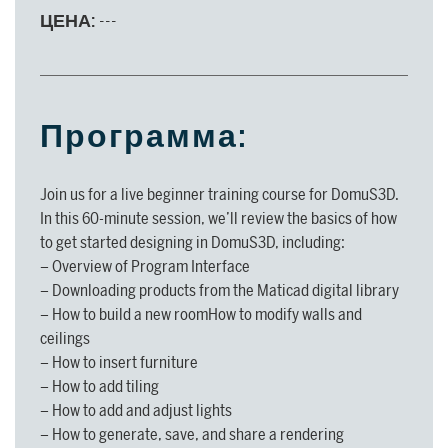
ЦЕНА:
---
ПОДДЕРЖКА
Вспомогательные услуги, которые
Программа:
помогут в использовании
программного обеспечения, от
ДЛЯ АРХИТЕКТОРОВ И
установки до реализации
Join us for a live beginner training course for DomuS3D.
ДИЗАЙНЕРОВ
проектов.
In this 60-minute session, we’ll review the basics of how
to get started designing in DomuS3D, including:
Узнать больше >
– Overview of Program Interface
ДЛЯ АРХИТЕКТОРОВ И
– Downloading products from the Maticad digital library
ДИЗАЙНЕРОВ
Узнать больше
– How to build a new roomHow to modify walls and
ceilings
– How to insert furniture
– How to add tiling
– How to add and adjust lights
– How to generate, save, and share a rendering