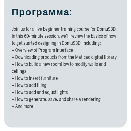
Программа:
ПОДДЕРЖКА
Join us for a live beginner training course for DomuS3D.
Вспомогательные услуги, которые
In this 60-minute session, we’ll review the basics of how
помогут в использовании
to get started designing in DomuS3D, including:
программного обеспечения, от
– Overview of Program Interface
ДЛЯ АРХИТЕКТОРОВ И
установки до реализации
– Downloading products from the Maticad digital library
ДИЗАЙНЕРОВ
проектов.
– How to build a new roomHow to modify walls and
ceilings
Узнать больше >
– How to insert furniture
ДЛЯ АРХИТЕКТОРОВ И
– How to add tiling
ДИЗАЙНЕРОВ
Узнать больше
– How to add and adjust lights
– How to generate, save, and share a rendering
– And more!