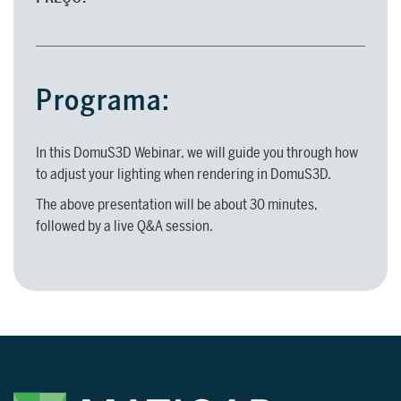
SUPORTE
Assistência técnica para guiá-lo através
Programa:
do software, desde a instalação até o
projeto final.
In this DomuS3D Webinar, we will guide you through how
PARA AQUITETOS E DESIGNERS
to adjust your lighting when rendering in DomuS3D.
The above presentation will be about 30 minutes,
Saiba mais >
followed by a live Q&A session.
PARA AQUITETOS E DESIGNERS
Saiba mais