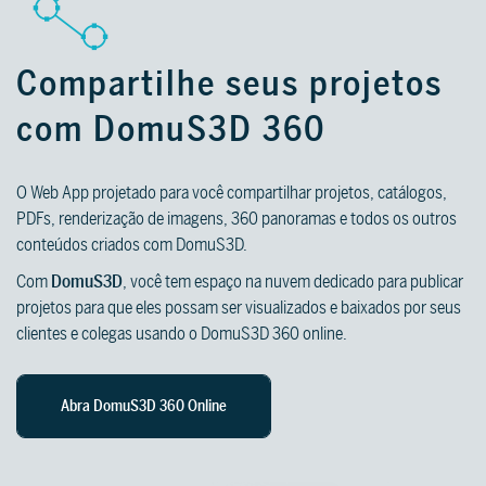
Compartilhe seus projetos
com DomuS3D 360
TREINAMENTO
POR QUE TILEPLANNER?
POR QUE REALITY REMOD?
Programas de treinamento qualificados
Ofereça aos seus clientes uma forma
O RealityRemod pode ser facilmente
O Web App projetado para você compartilhar projetos, catálogos,
e guias detalhados para que você possa
simples, rápida e intuitiva de criar
integrado ao seu site. Dê a seus
PDFs, renderização de imagens, 360 panoramas e todos os outros
alcançar todo o seu potencial com
projetos de decoração de interiores, sem
visitantes online a chance de inventar,
conteúdos criados com DomuS3D.
DomuS3D.
a necessidade de instalar nenhum
criar e encontrar a solução de design
PARA VAREJISTAS E SHOWROOMS
Com
DomuS3D
, você tem espaço na nuvem dedicado para publicar
software ou participar de qualquer tipo
perfeita com seus produtos.
projetos para que eles possam ser visualizados e baixados por seus
Saiba mais >
de treinamento.
clientes e colegas usando o DomuS3D 360 online.
PARA VAREJISTAS E
SHOWROOMS
Saiba mais
Saiba mais
Saiba mais
Abra DomuS3D 360 Online