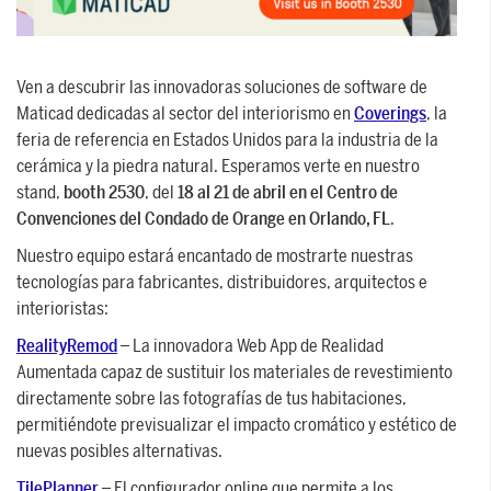
SOPORTE
Ven a descubrir las innovadoras soluciones de software de
Servicio de asistencia para guiarte en el
Maticad dedicadas al sector del interiorismo en
Coverings
, la
uso del software, desde la instalación
feria de referencia en Estados Unidos para la industria de la
cerámica y la piedra natural. Esperamos verte en nuestro
hasta la realización de proyectos.
stand,
booth 2530
, del
18 al 21 de abril en el Centro de
PARA AQUITETOS E DESIGNERS
Convenciones del Condado de Orange en Orlando, FL
.
Saiba mais >
Nuestro equipo estará encantado de mostrarte nuestras
tecnologías para fabricantes, distribuidores, arquitectos e
interioristas:
PARA AQUITETOS E DESIGNERS
Saber más
RealityRemod
– La innovadora Web App de Realidad
Aumentada capaz de sustituir los materiales de revestimiento
directamente sobre las fotografías de tus habitaciones,
permitiéndote previsualizar el impacto cromático y estético de
nuevas posibles alternativas.
TilePlanner
– El configurador online que permite a los